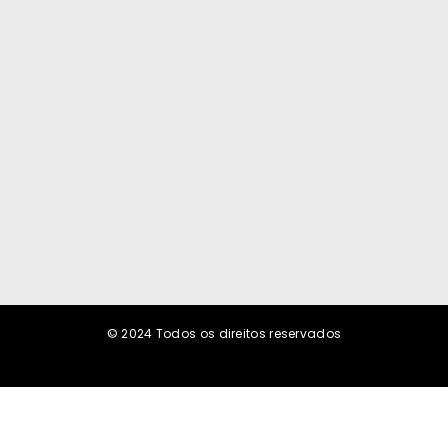
Dia dos Pais: o orgulho de ser filho de Bayard Demaria
Boiteux
9 de agosto de 2026
José de Nazaré: paternidade, presença e trabalho
9 de agosto de 2026
© 2024
Todos os direitos reservados