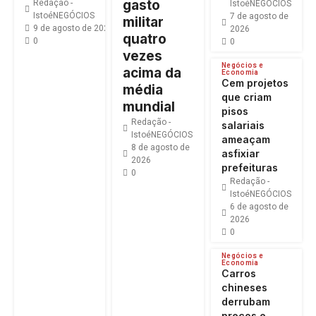
gasto
Redação -
IstoéNEGÓCIOS
IstoéNEGÓCIOS
7 de agosto de
militar
9 de agosto de 2026
2026
quatro
0
0
vezes
Negócios e
acima da
Economia
Cem projetos
média
que criam
mundial
pisos
Redação -
salariais
IstoéNEGÓCIOS
ameaçam
8 de agosto de
asfixiar
2026
prefeituras
0
Redação -
IstoéNEGÓCIOS
6 de agosto de
2026
0
Negócios e
Economia
Carros
chineses
derrubam
preços e