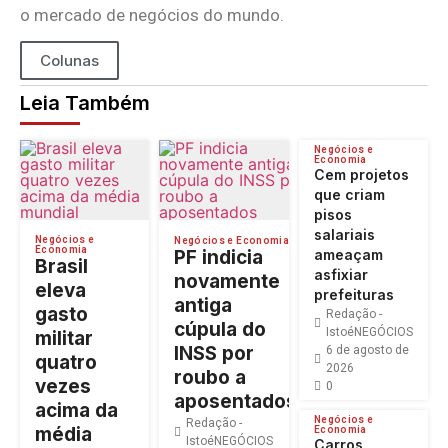
o mercado de negócios do mundo.
Colunas
Leia Também
Negócios e
Economia
Cem projetos
que criam
pisos
salariais
Negócios e
Negócios e Economia
Economia
PF indicia
ameaçam
Brasil
asfixiar
novamente
eleva
prefeituras
antiga
gasto
Redação -
cúpula do
IstoéNEGÓCIOS
militar
INSS por
6 de agosto de
quatro
2026
roubo a
vezes
0
aposentados
acima da
Negócios e
Redação -
média
Economia
IstoéNEGÓCIOS
Carros