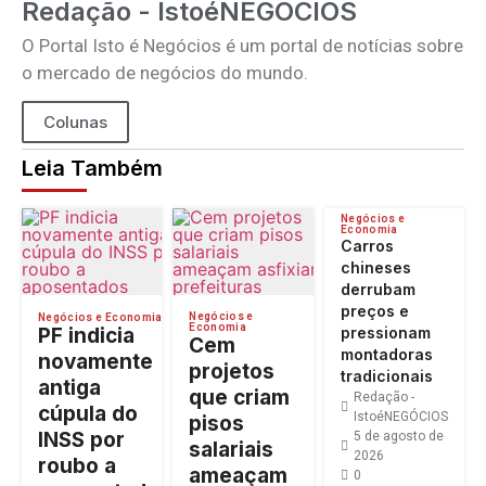
Redação - IstoéNEGÓCIOS
O Portal Isto é Negócios é um portal de notícias sobre
o mercado de negócios do mundo.
Colunas
Leia Também
Negócios e
Economia
Carros
chineses
derrubam
preços e
Negócios e
Negócios e Economia
Economia
PF indicia
pressionam
Cem
montadoras
novamente
projetos
tradicionais
antiga
que criam
Redação -
cúpula do
IstoéNEGÓCIOS
pisos
INSS por
5 de agosto de
salariais
2026
roubo a
ameaçam
0