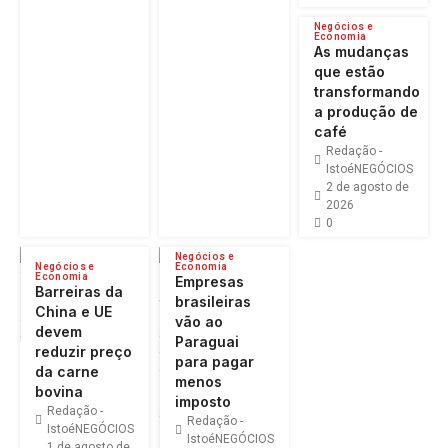
Negócios e
Economia
As mudanças
que estão
transformando
a produção de
café
Redação -
IstoéNEGÓCIOS
2 de agosto de
2026
0
Negócios e
Negócios e
Economia
Economia
Empresas
Barreiras da
brasileiras
China e UE
vão ao
devem
Paraguai
reduzir preço
para pagar
da carne
menos
bovina
imposto
Redação -
Redação -
IstoéNEGÓCIOS
IstoéNEGÓCIOS
1 de agosto de