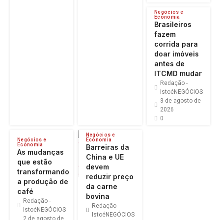
Negócios e
Economia
Brasileiros
fazem
corrida para
doar imóveis
antes de
ITCMD mudar
Redação -
IstoéNEGÓCIOS
3 de agosto de
2026
0
Negócios e
Negócios e
Economia
Economia
Barreiras da
As mudanças
China e UE
que estão
devem
transformando
reduzir preço
a produção de
da carne
café
bovina
Redação -
Redação -
IstoéNEGÓCIOS
IstoéNEGÓCIOS
2 de agosto de