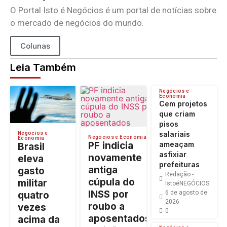
O Portal Isto é Negócios é um portal de notícias sobre
o mercado de negócios do mundo.
Colunas
Leia Também
Negócios e
Economia
Cem projetos
que criam
pisos
salariais
Negócios e
Negócios e Economia
Economia
PF indicia
ameaçam
Brasil
asfixiar
novamente
eleva
prefeituras
antiga
gasto
Redação -
cúpula do
militar
IstoéNEGÓCIOS
INSS por
6 de agosto de
quatro
2026
roubo a
vezes
0
aposentados
acima da