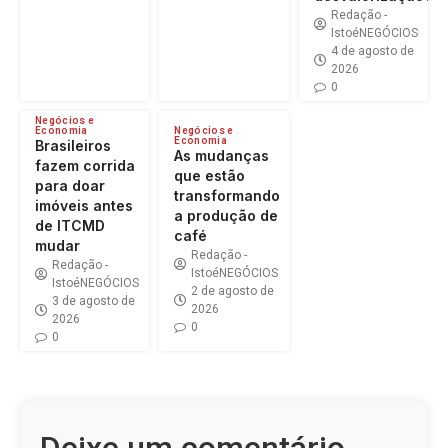
Redação -
IstoéNEGÓCIOS
4 de agosto de
2026
0
Negócios e
Economia
Negócios e
Economia
Brasileiros
As mudanças
fazem corrida
que estão
para doar
transformando
imóveis antes
a produção de
de ITCMD
café
mudar
Redação -
Redação -
IstoéNEGÓCIOS
IstoéNEGÓCIOS
2 de agosto de
3 de agosto de
2026
2026
0
0
Deixe um comentário