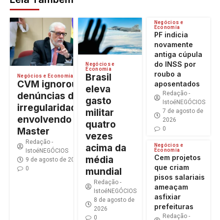
Negócios e
Economia
PF indicia
novamente
antiga cúpula
do INSS por
Negócios e
Economia
roubo a
Brasil
Negócios e Economia
CVM ignorou
aposentados
eleva
Redação -
denúncias de
gasto
IstoéNEGÓCIOS
irregularidades
militar
7 de agosto de
envolvendo o
2026
quatro
0
Master
vezes
Redação -
Negócios e
acima da
Economia
IstoéNEGÓCIOS
Cem projetos
média
9 de agosto de 2026
que criam
0
mundial
pisos salariais
Redação -
ameaçam
IstoéNEGÓCIOS
asfixiar
8 de agosto de
prefeituras
2026
Redação -
0