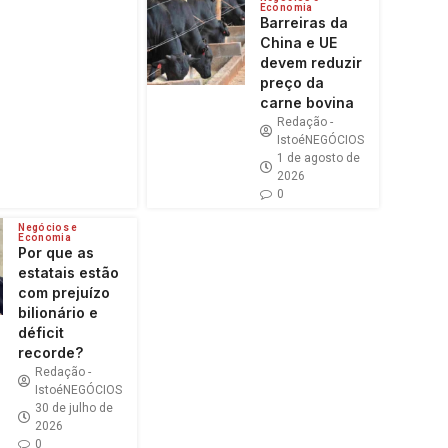
Economia
Barreiras da
China e UE
devem reduzir
preço da
carne bovina
Redação -
IstoéNEGÓCIOS
1 de agosto de
2026
0
Negócios e
Economia
Por que as
estatais estão
com prejuízo
bilionário e
déficit
recorde?
Redação -
IstoéNEGÓCIOS
30 de julho de
2026
0