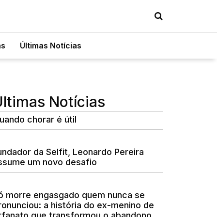
as
Últimas Notícias
ltimas Notícias
uando chorar é útil
undador da Selfit, Leonardo Pereira
ssume um novo desafio
ó morre engasgado quem nunca se
ronunciou: a história do ex-menino de
rfanato que transformou o abandono