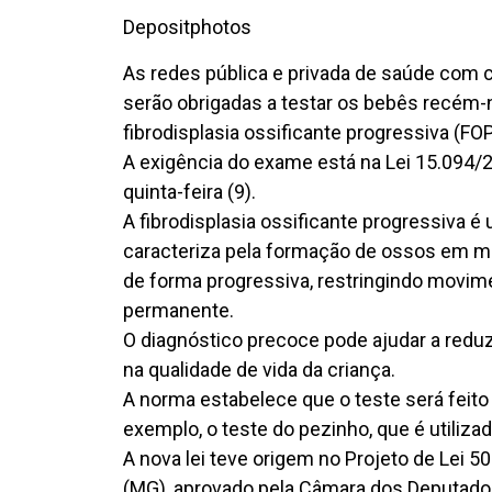
Depositphotos
As redes pública e privada de saúde com 
serão obrigadas a testar os bebês recém-n
fibrodisplasia ossificante progressiva (FOP
A exigência do exame está na Lei 15.094/25
quinta-feira (9).
A fibrodisplasia ossificante progressiva é
caracteriza pela formação de ossos em mú
de forma progressiva, restringindo movime
permanente.
O diagnóstico precoce pode ajudar a redu
na qualidade de vida da criança.
A norma estabelece que o teste será feito d
exemplo, o teste do pezinho, que é utiliza
A nova lei teve origem no Projeto de Lei 5
(MG), aprovado pela Câmara dos Deputado