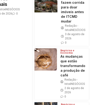
fazem corrida
nais
para doar
 IstoéNEGÓCIOS
imóveis antes
o de 2026
0
de ITCMD
mudar
Redação -
IstoéNEGÓCIOS
3 de agosto de
2026
0
Negócios e
Economia
As mudanças
que estão
transformando
a produção de
café
Redação -
IstoéNEGÓCIOS
2 de agosto de
2026
0
Negócios e