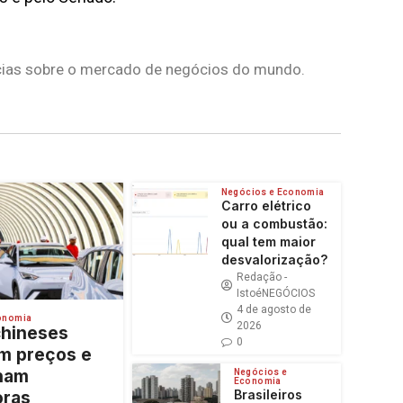
tícias sobre o mercado de negócios do mundo.
Negócios e Economia
Carro elétrico
ou a combustão:
qual tem maior
desvalorização?
Redação -
IstoéNEGÓCIOS
4 de agosto de
onomia
2026
chineses
0
m preços e
nam
Negócios e
Economia
Brasileiros
ras