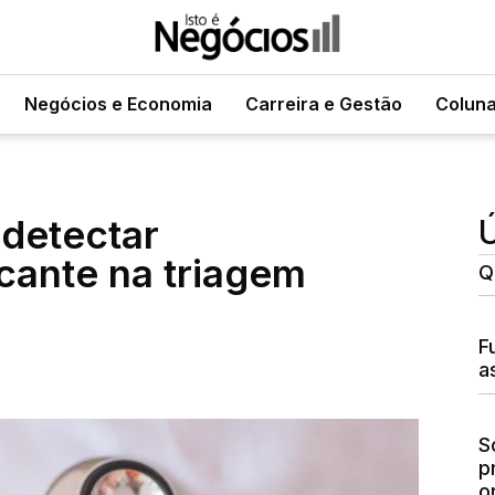
Negócios e Economia
Carreira e Gestão
Colun
 detectar
Ú
icante na triagem
Q
F
a
S
p
o