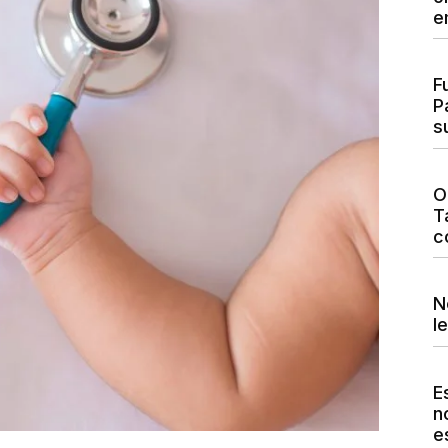
e
F
P
s
O
T
c
N
l
E
n
e