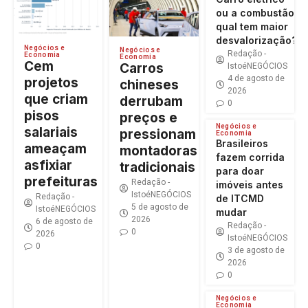
ou a combustão:
qual tem maior
desvalorização?
Negócios e
Negócios e
Redação -
Economia
Economia
Cem
Carros
IstoéNEGÓCIOS
4 de agosto de
projetos
chineses
2026
que criam
derrubam
0
pisos
preços e
Negócios e
salariais
pressionam
Economia
Brasileiros
ameaçam
montadoras
fazem corrida
asfixiar
tradicionais
para doar
prefeituras
Redação -
imóveis antes
IstoéNEGÓCIOS
Redação -
de ITCMD
5 de agosto de
IstoéNEGÓCIOS
mudar
2026
6 de agosto de
Redação -
0
2026
IstoéNEGÓCIOS
0
3 de agosto de
2026
0
Negócios e
Economia