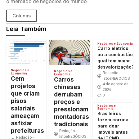
o mercado de negócios do mundo.
Colunas
Leia Também
Negócios e Economia
Carro elétrico
ou a combustão:
qual tem maior
desvalorização?
Negócios e
Negócios e
Redação -
Economia
Economia
Cem
Carros
IstoéNEGÓCIOS
4 de agosto de
projetos
chineses
2026
que criam
derrubam
0
pisos
preços e
Negócios e
salariais
pressionam
Economia
Brasileiros
ameaçam
montadoras
fazem corrida
asfixiar
tradicionais
para doar
prefeituras
Redação -
imóveis antes
IstoéNEGÓCIOS
Redação -
de ITCMD