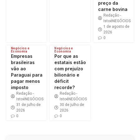
preço da
carne bovina
Redação -
IstoéNEGÓCIOS
1 de agosto de
2026
0
Negócios e
Negócios e
Economia
Economia
Empresas
Por que as
brasileiras
estatais estão
vão ao
com prejuízo
Paraguai para
bilionário e
pagar menos
déficit
imposto
recorde?
Redação -
Redação -
IstoéNEGÓCIOS
IstoéNEGÓCIOS
31 de julho de
30 de julho de
2026
2026
0
0