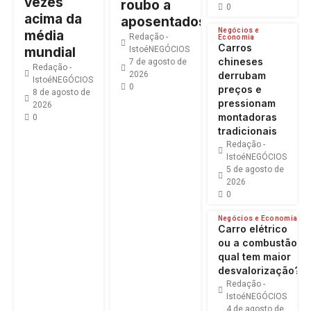
vezes
roubo a
0
acima da
aposentados
Negócios e
média
Redação -
Economia
Carros
mundial
IstoéNEGÓCIOS
chineses
7 de agosto de
Redação -
derrubam
2026
IstoéNEGÓCIOS
0
preços e
8 de agosto de
pressionam
2026
montadoras
0
tradicionais
Redação -
IstoéNEGÓCIOS
5 de agosto de
2026
0
Negócios e Economia
Carro elétrico
ou a combustão:
qual tem maior
desvalorização?
Redação -
IstoéNEGÓCIOS
4 de agosto de