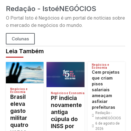
Redação - IstoéNEGÓCIOS
O Portal Isto é Negócios é um portal de notícias sobre
o mercado de negócios do mundo.
Colunas
Leia Também
Negócios e
Economia
Cem projetos
que criam
pisos
salariais
Negócios e
Economia
Negócios e Economia
ameaçam
Brasil
PF indicia
asfixiar
eleva
novamente
prefeituras
gasto
antiga
Redação -
militar
cúpula do
IstoéNEGÓCIOS
6 de agosto de
quatro
INSS por
2026