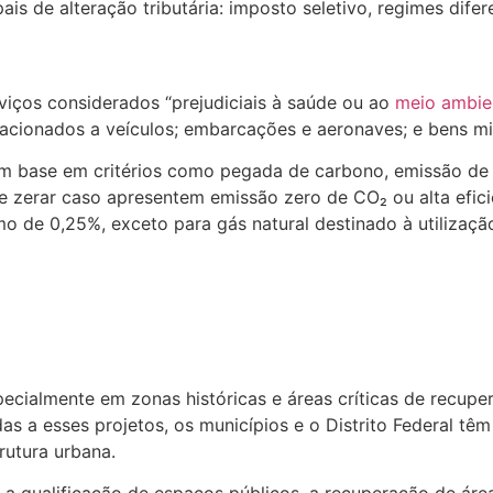
ais de alteração tributária: imposto seletivo, regimes dife
viços considerados “prejudiciais à saúde ou ao
meio ambie
relacionados a veículos; embarcações e aeronaves; e bens m
m base em critérios como pegada de carbono, emissão de di
e zerar caso apresentem emissão zero de CO₂ ou alta efic
imo de 0,25%, exceto para gás natural destinado à utiliza
pecialmente em zonas históricas e áreas críticas de recup
as a esses projetos, os municípios e o Distrito Federal t
rutura urbana.