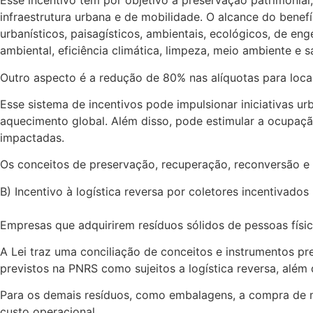
Esse incentivo tem por objetivo a preservação patrimonial,
infraestrutura urbana e de mobilidade. O alcance do benefí
urbanísticos, paisagísticos, ambientais, ecológicos, de en
ambiental, eficiência climática, limpeza, meio ambiente e 
Outro aspecto é a redução de 80% nas alíquotas para loca
Esse sistema de incentivos pode impulsionar iniciativas
aquecimento global. Além disso, pode estimular a ocupaç
impactadas.
Os conceitos de preservação, recuperação, reconversão e 
B) Incentivo à logística reversa por coletores incentivados
Empresas que adquirirem resíduos sólidos de pessoas físi
A Lei traz uma conciliação de conceitos e instrumentos pre
previstos na PNRS como sujeitos a logística reversa, alé
Para os demais resíduos, como embalagens, a compra de mat
custo operacional.