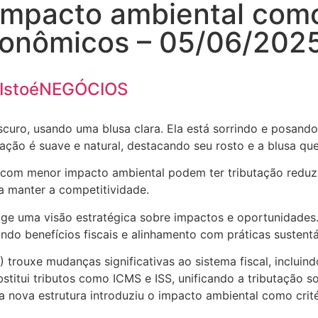
impacto ambiental como 
econômicos – 05/06/202
 IstoéNEGÓCIOS
om menor impacto ambiental podem ter tributação reduzid
ra manter a competitividade.
xige uma visão estratégica sobre impactos e oportunidad
do benefícios fiscais e alinhamento com práticas sustentá
 trouxe mudanças significativas ao sistema fiscal, incluin
stitui tributos como ICMS e ISS, unificando a tributação s
sa nova estrutura introduziu o impacto ambiental como crit