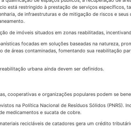
 a qualificação de espaços públicos, a recuperação de área
cio está restringido à prestação de serviços específicos, 
genharia, de infraestruturas e de mitigação de riscos e se
saneamento.
ção de imóveis situados em zonas reabilitadas, incentivan
 urbanísticas focadas em soluções baseadas na natureza, 
ão de áreas contaminadas, fomentando sua reabilitação pa
reabilitação urbana ainda devem ser definidos.
cas, cooperativas e organizações populares podem se benef
vistos na Política Nacional de Resíduos Sólidos (PNRS). Inc
m de medicamentos e sucata de cobre.
eriais recicláveis de catadores gera um crédito tributári