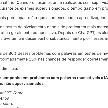
ersitário. Quando os exames eram realizados sem supervi
urante os exames supervisionados, o tempo gasto em prob
mais preocupante é o que aconteceu com a aprendizagem.
os testes de nivelamento depois de praticarem mais matem
 prática geralmente compensava. Depois do ChatGPT, os a
mas tiveram um desempenho substancialmente pior nesses 
a de 80% desses problemas com palavras em testes de niv
proximadamente 25% nas chances de responder corretamen
 diminuiu.
 desempenho em problemas com palavras (suscetíveis à 
es não supervisionados
atGPT. Fonte:
menos
o sobre