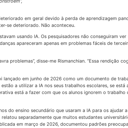
onstroem”,
eteriorado em geral devido à perda de aprendizagem pand
ter-se deteriorado. Não aconteceu.
estavam usando IA. Os pesquisadores não conseguiram ver 
udanças apareceram apenas em problemas fáceis de terceir
vra problemas”, disse-me Rismanchian. “Essa rendição cogn
foi lançado em junho de 2026 como um documento de trabal
estão a utilizar a IA nos seus trabalhos escolares, se est
rativa está a fazer com que os alunos ignorem o trabalho 
unos do ensino secundário que usaram a IA para os ajudar
, relatou separadamente que muitos estudantes universitári
 publicada em março de 2026, documentou padrões preocupa