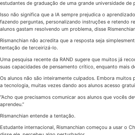
estudantes de graduação de uma grande universidade de pe
Isso não significa que a IA sempre prejudica o aprendiz
fazendo perguntas, personalizando instruções e retendo 
alunos gastam resolvendo um problema, disse Rismenchia
Rismanchian não acredita que a resposta seja simplesmente 
tentação de terceirizá-lo.
Uma pesquisa recente da RAND sugere que muitos já recon
suas capacidades de pensamento crítico, enquanto mais de
Os alunos não são inteiramente culpados. Embora muitos p
a tecnologia, muitas vezes dando aos alunos acesso gratu
“Acho que precisamos comunicar aos alunos que vocês deve
aprendeu.”
Rismanchian entende a tentação.
Estudante internacional, Rismanchian começou a usar o Cha
disse ele, percebeu algo perturbador.