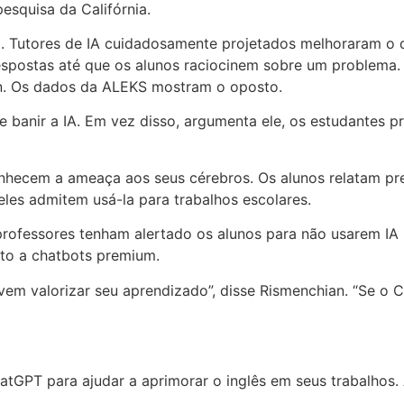
squisa da Califórnia.
ado. Tutores de IA cuidadosamente projetados melhoraram 
respostas até que os alunos raciocinem sobre um problema
n. Os dados da ALEKS mostram o oposto.
banir a IA. Em vez disso, argumenta ele, os estudantes pre
hecem a ameaça aos seus cérebros. Os alunos relatam pre
les admitem usá-la para trabalhos escolares.
rofessores tenham alertado os alunos para não usarem IA p
ito a chatbots premium.
m valorizar seu aprendizado”, disse Rismenchian. “Se o C
tGPT para ajudar a aprimorar o inglês em seus trabalhos. 