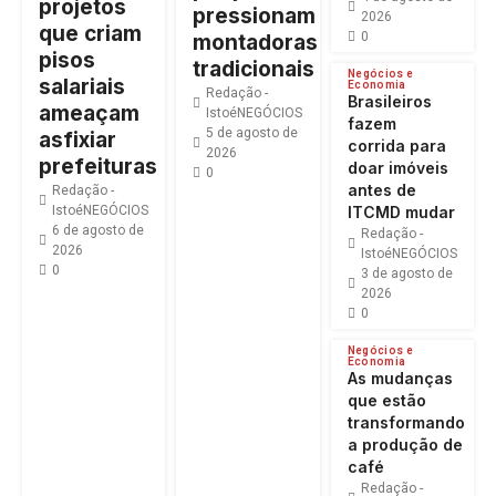
projetos
pressionam
2026
que criam
0
montadoras
pisos
tradicionais
Negócios e
salariais
Economia
Redação -
Brasileiros
ameaçam
IstoéNEGÓCIOS
fazem
5 de agosto de
asfixiar
corrida para
2026
prefeituras
doar imóveis
0
antes de
Redação -
IstoéNEGÓCIOS
ITCMD mudar
6 de agosto de
Redação -
2026
IstoéNEGÓCIOS
0
3 de agosto de
2026
0
Negócios e
Economia
As mudanças
que estão
transformando
a produção de
café
Redação -