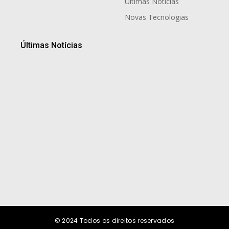
Últimas Notícias
Novas Tecnologias
Últimas Notícias
Dia dos Pais: o orgulho de ser filho de Bayard Demaria
Boiteux
9 de agosto de 2026
José de Nazaré: paternidade, presença e trabalho
9 de agosto de 2026
© 2024
Todos os direitos reservados