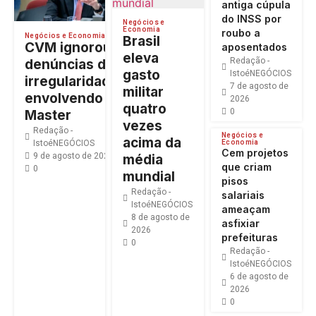
antiga cúpula
do INSS por
Negócios e
Economia
roubo a
Negócios e Economia
Brasil
CVM ignorou
aposentados
eleva
Redação -
denúncias de
gasto
IstoéNEGÓCIOS
irregularidades
7 de agosto de
militar
envolvendo o
2026
quatro
0
Master
vezes
Redação -
Negócios e
acima da
Economia
IstoéNEGÓCIOS
Cem projetos
9 de agosto de 2026
média
que criam
0
mundial
pisos
Redação -
salariais
IstoéNEGÓCIOS
ameaçam
8 de agosto de
asfixiar
2026
prefeituras
0
Redação -
IstoéNEGÓCIOS
6 de agosto de
2026
0