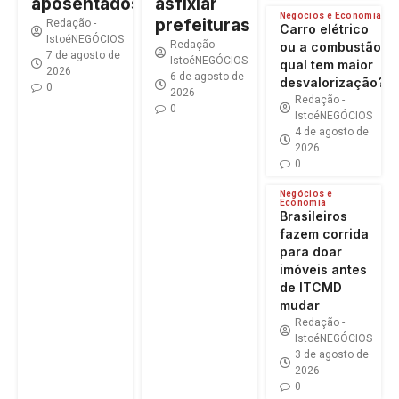
asfixiar
aposentados
Negócios e Economia
prefeituras
Redação -
Carro elétrico
IstoéNEGÓCIOS
Redação -
ou a combustão:
7 de agosto de
IstoéNEGÓCIOS
qual tem maior
2026
6 de agosto de
desvalorização?
0
2026
Redação -
0
IstoéNEGÓCIOS
4 de agosto de
2026
0
Negócios e
Economia
Brasileiros
fazem corrida
para doar
imóveis antes
de ITCMD
mudar
Redação -
IstoéNEGÓCIOS
3 de agosto de
2026
0