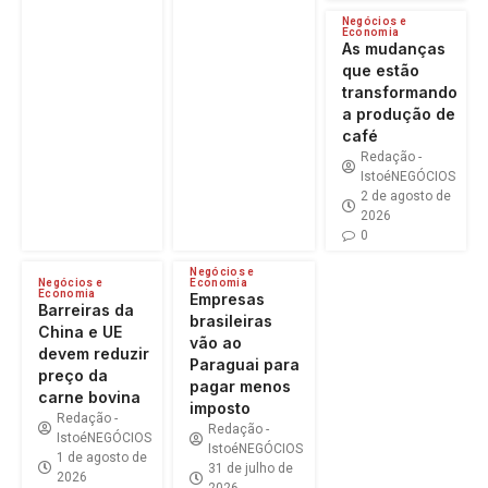
Negócios e
Economia
As mudanças
que estão
transformando
a produção de
café
Redação -
IstoéNEGÓCIOS
2 de agosto de
2026
0
Negócios e
Negócios e
Economia
Economia
Empresas
Barreiras da
brasileiras
China e UE
vão ao
devem reduzir
Paraguai para
preço da
pagar menos
carne bovina
imposto
Redação -
Redação -
IstoéNEGÓCIOS
IstoéNEGÓCIOS
1 de agosto de
31 de julho de
2026
2026