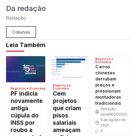
Da redação
Redação
Colunas
Leia Também
Negócios e
Economia
Carros
chineses
derrubam
preços e
Negócios e
Economia
Negócios e Economia
pressionam
Cem
PF indicia
montadoras
projetos
novamente
tradicionais
que criam
antiga
Redação -
pisos
cúpula do
IstoéNEGÓCIOS
5 de agosto de
salariais
INSS por
2026
ameaçam
roubo a
0