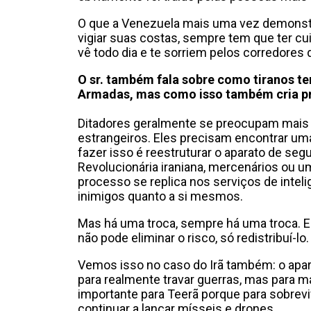
O que a Venezuela mais uma vez demonstr
vigiar suas costas, sempre tem que ter c
vê todo dia e te sorriem pelos corredores d
O sr. também fala sobre como tiranos t
Armadas, mas como isso também cria p
Ditadores geralmente se preocupam mais
estrangeiros. Eles precisam encontrar um
fazer isso é reestruturar o aparato de seg
Revolucionária iraniana, mercenários ou um
processo se replica nos serviços de intel
inimigos quanto a si mesmos.
Mas há uma troca, sempre há uma troca. E
não pode eliminar o risco, só redistribuí-lo.
Vemos isso no caso do Irã também: o apara
para realmente travar guerras, mas para 
importante para Teerã porque para sobrevi
continuar a lançar mísseis e drones.