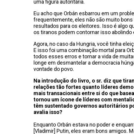
uma figura autoritária.
Eu acho que Orbán esbarrou em um proble
frequentemente, eles não são muito bons 
resultados para os eleitores. Isso é algo 
os tiranos podem contornar isso abolindo e
Agora, no caso da Hungria, você tinha elei
E isso foi uma combinação mortal para Orbá
todos esses erros e tornar a vida de muit
longe em desmantelar a democracia húnga
vontade do povo.
Na introdução do livro, o sr. diz que tir
relações tão fortes quanto líderes demo
mais transacionais entre si do que base
tornou um ícone de líderes com mentali
têm sustentado governos autoritários p
avalia isso?
Enquanto Orbán estava no poder e enquanto
[Vladimir] Putin, eles eram bons amigos. 