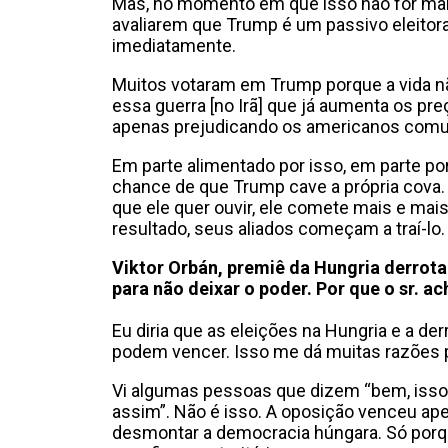
Mas, no momento em que isso não for mai
avaliarem que Trump é um passivo eleitoral,
imediatamente.
Muitos votaram em Trump porque a vida n
essa guerra [no Irã] que já aumenta os pre
apenas prejudicando os americanos comu
Em parte alimentado por isso, em parte po
chance de que Trump cave a própria cova.
que ele quer ouvir, ele comete mais e mais
resultado, seus aliados começam a traí-lo.
Viktor Orbán, premiê da Hungria derrota
para não deixar o poder. Por que o sr. a
Eu diria que as eleições na Hungria e a d
podem vencer. Isso me dá muitas razões 
Vi algumas pessoas que dizem “bem, isso d
assim”. Não é isso. A oposição venceu ape
desmontar a democracia húngara. Só porq