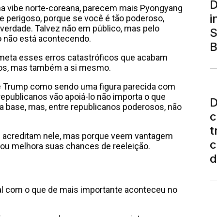
D
a vibe norte-coreana, parecem mais Pyongyang
i
 perigoso, porque se você é tão poderoso,
 verdade. Talvez não em público, mas pelo
S
 não está acontecendo.
B
ometa esses erros catastróficos que acabam
dos, mas também a si mesmo.
Trump como sendo uma figura parecida com
republicanos vão apoiá-lo não importa o que
D
a base, mas, entre republicanos poderosos, não
c
t
e acreditam nele, mas porque veem vantagem
c
 ou melhora suas chances de reeleição.
d
l com o que de mais importante aconteceu no