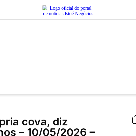
ria cova, diz
Ú
anos – 10/05/2026 –