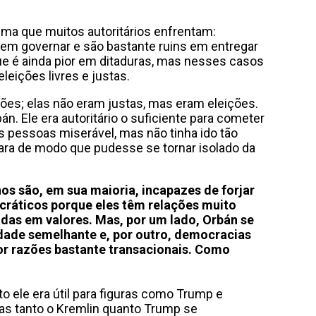
ma que muitos autoritários enfrentam:
em governar e são bastante ruins em entregar
que é ainda pior em ditaduras, mas nesses casos
leições livres e justas.
ções; elas não eram justas, mas eram eleições.
n. Ele era autoritário o suficiente para cometer
as pessoas miserável, mas não tinha ido tão
ra de modo que pudesse se tornar isolado da
anos são, em sua maioria, incapazes de forjar
cráticos porque eles têm relações muito
adas em valores. Mas, por um lado, Orbán se
dade semelhante e, por outro, democracias
or razões bastante transacionais. Como
 ele era útil para figuras como Trump e
Mas tanto o Kremlin quanto Trump se