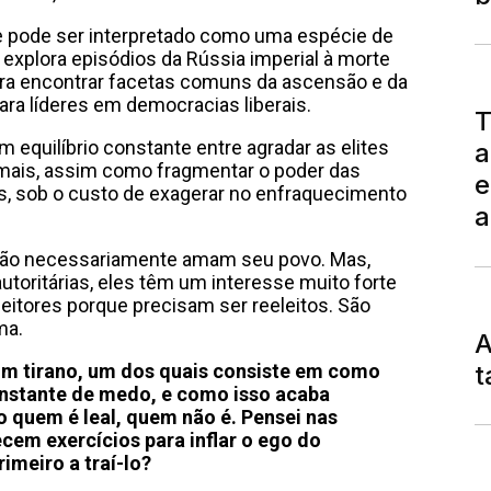
ue pode ser interpretado como uma espécie de
 explora episódios da Rússia imperial à morte
ara encontrar facetas comuns da ascensão e da
ara líderes em democracias liberais.
T
 equilíbrio constante entre agradar as elites
a
mais, assim como fragmentar o poder das
e
os, sob o custo de exagerar no enfraquecimento
a
 não necessariamente amam seu povo. Mas,
utoritárias, eles têm um interesse muito forte
eitores porque precisam ser reeleitos. São
ma.
A
t
 um tirano, um dos quais consiste em como
nstante de medo, e como isso acaba
o quem é leal, quem não é. Pensei nas
cem exercícios para inflar o ego do
imeiro a traí-lo?