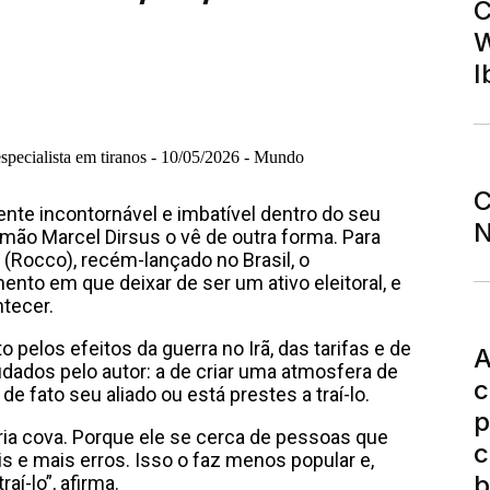
C
W
I
C
nte incontornável e imbatível dentro do seu
N
lemão Marcel Dirsus o vê de outra forma. Para
 (Rocco), recém-lançado no Brasil, o
ento em que deixar de ser um ativo eleitoral, e
tecer.
elos efeitos da guerra no Irã, das tarifas e de
A
udados pelo autor: a de criar uma atmosfera de
c
 fato seu aliado ou está prestes a traí-lo.
p
ia cova. Porque ele se cerca de pessoas que
c
s e mais erros. Isso o faz menos popular e,
b
í-lo”, afirma.