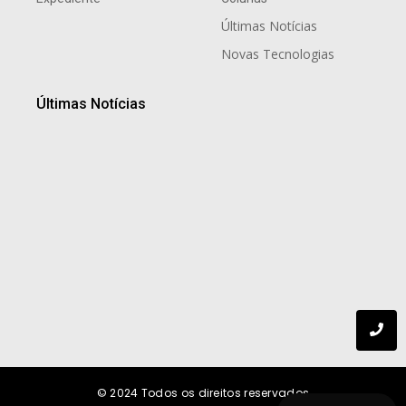
Últimas Notícias
Novas Tecnologias
Últimas Notícias
Celebre o Dia dos Pais no Wyndham São Paulo
Ibirapuera
7 de agosto de 2026
Crescer é uma questão de Networking
7 de agosto de 2026
© 2024
Todos os direitos reservados