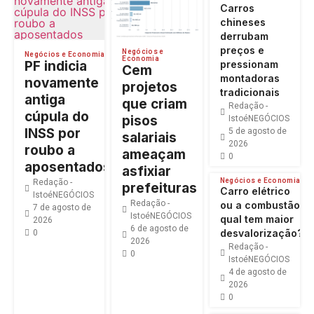
Carros
chineses
derrubam
preços e
Negócios e
Negócios e Economia
Economia
PF indicia
pressionam
Cem
montadoras
novamente
projetos
tradicionais
antiga
que criam
Redação -
cúpula do
pisos
IstoéNEGÓCIOS
INSS por
5 de agosto de
salariais
2026
roubo a
ameaçam
0
aposentados
asfixiar
Negócios e Economia
Redação -
prefeituras
Carro elétrico
IstoéNEGÓCIOS
Redação -
ou a combustão:
7 de agosto de
IstoéNEGÓCIOS
qual tem maior
2026
6 de agosto de
desvalorização?
0
2026
Redação -
0
IstoéNEGÓCIOS
4 de agosto de
2026
0