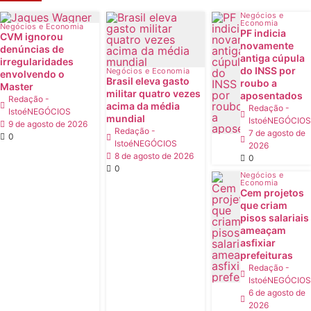
Negócios e
Economia
Negócios e Economia
PF indicia
CVM ignorou
novamente
denúncias de
antiga cúpula
irregularidades
do INSS por
Negócios e Economia
envolvendo o
Brasil eleva gasto
roubo a
Master
militar quatro vezes
aposentados
Redação -
acima da média
Redação -
IstoéNEGÓCIOS
mundial
IstoéNEGÓCIOS
9 de agosto de 2026
Redação -
7 de agosto de
0
IstoéNEGÓCIOS
2026
8 de agosto de 2026
0
0
Negócios e
Economia
Cem projetos
que criam
pisos salariais
ameaçam
asfixiar
prefeituras
Redação -
IstoéNEGÓCIOS
6 de agosto de
2026