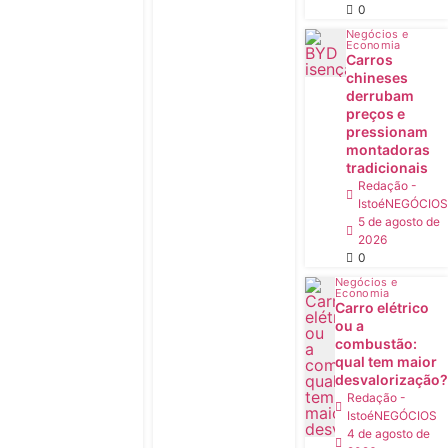
0
Negócios e
Economia
Carros
chineses
derrubam
preços e
pressionam
montadoras
tradicionais
Redação -
IstoéNEGÓCIOS
5 de agosto de
2026
0
Negócios e
Economia
Carro elétrico
ou a
combustão:
qual tem maior
desvalorização?
Redação -
IstoéNEGÓCIOS
4 de agosto de