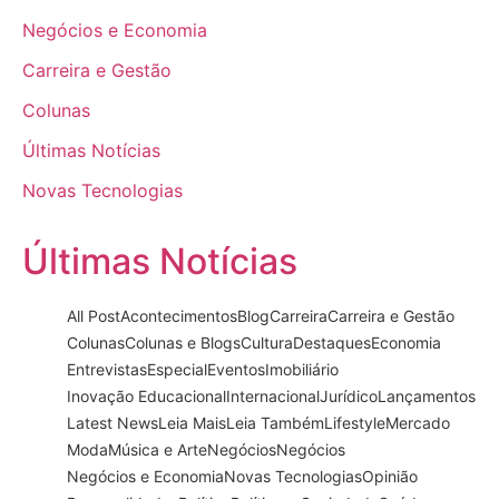
Negócios e Economia
Carreira e Gestão
Colunas
Últimas Notícias
Novas Tecnologias
Últimas Notícias
All Post
Acontecimentos
Blog
Carreira
Carreira e Gestão
Colunas
Colunas e Blogs
Cultura
Destaques
Economia
Entrevistas
Especial
Eventos
Imobiliário
Inovação Educacional
Internacional
Jurídico
Lançamentos
Latest News
Leia Mais
Leia Também
Lifestyle
Mercado
Moda
Música e Arte
Negócios
Negócios
Negócios e Economia
Novas Tecnologias
Opinião