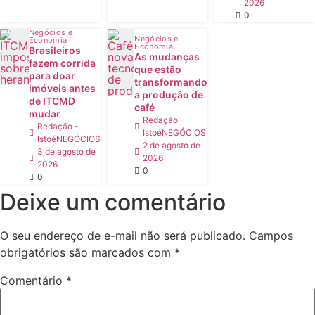
2026
0
Negócios e
Negócios e
Economia
Economia
Brasileiros
As mudanças
fazem corrida
que estão
para doar
transformando
imóveis antes
a produção de
de ITCMD
café
mudar
Redação -
Redação -
IstoéNEGÓCIOS
IstoéNEGÓCIOS
2 de agosto de
3 de agosto de
2026
2026
0
0
Deixe um comentário
O seu endereço de e-mail não será publicado.
Campos
obrigatórios são marcados com
*
Comentário
*