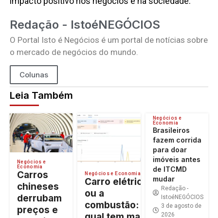
impacto positivo nos negócios e na sociedade.
Redação - IstoéNEGÓCIOS
O Portal Isto é Negócios é um portal de notícias sobre
o mercado de negócios do mundo.
Colunas
Leia Também
Negócios e
Economia
Brasileiros
fazem corrida
para doar
imóveis antes
Negócios e
Economia
de ITCMD
Carros
Negócios e Economia
mudar
Carro elétrico
chineses
Redação -
ou a
derrubam
IstoéNEGÓCIOS
combustão:
3 de agosto de
preços e
2026
qual tem maior