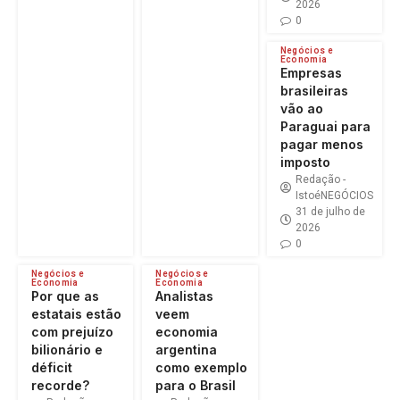
2026
0
Negócios e
Economia
Empresas
brasileiras
vão ao
Paraguai para
pagar menos
imposto
Redação -
IstoéNEGÓCIOS
31 de julho de
2026
0
Negócios e
Negócios e
Economia
Economia
Por que as
Analistas
estatais estão
veem
com prejuízo
economia
bilionário e
argentina
déficit
como exemplo
recorde?
para o Brasil