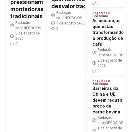
pressionam
0
desvalorização?
montadoras
Redação -
Negócios e
tradicionais
Economia
IstoéNEGÓCIOS
As mudanças
Redação -
4 de agosto de 2026
que estão
IstoéNEGÓCIOS
0
transformando
5 de agosto de
a produção de
2026
café
0
Redação -
IstoéNEGÓCIOS
2 de agosto de
2026
0
Negócios e
Economia
Barreiras da
China e UE
devem reduzir
preço da
carne bovina
Redação -
IstoéNEGÓCIOS
1 de agosto de