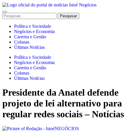
Ir
para
Enter
o
Search
Pesquisar
Keyword
conteúdo
for:
Search
Política e Sociedade
Negócios e Economia
Carreira e Gestão
Colunas
Últimas Notícias
Política e Sociedade
Negócios e Economia
Carreira e Gestão
Colunas
Últimas Notícias
Presidente da Anatel defende
projeto de lei alternativo para
regular redes sociais – Notícias