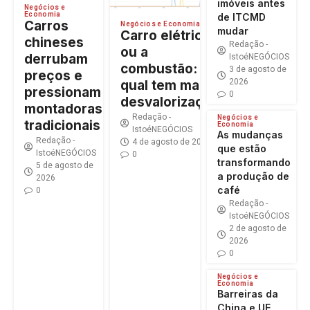
imóveis antes
Negócios e
Economia
de ITCMD
Carros
Negócios e Economia
mudar
Carro elétrico
chineses
Redação -
ou a
derrubam
IstoéNEGÓCIOS
combustão:
3 de agosto de
preços e
2026
qual tem maior
pressionam
0
desvalorização?
montadoras
Redação -
Negócios e
tradicionais
Economia
IstoéNEGÓCIOS
As mudanças
Redação -
4 de agosto de 2026
que estão
IstoéNEGÓCIOS
0
transformando
5 de agosto de
a produção de
2026
café
0
Redação -
IstoéNEGÓCIOS
2 de agosto de
2026
0
Negócios e
Economia
Barreiras da
China e UE