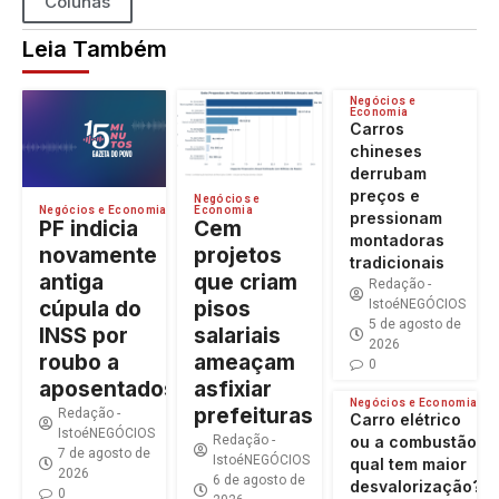
Colunas
Leia Também
Negócios e
Economia
Carros
chineses
derrubam
preços e
Negócios e
Economia
Negócios e Economia
pressionam
Cem
PF indicia
montadoras
projetos
novamente
tradicionais
que criam
antiga
Redação -
pisos
cúpula do
IstoéNEGÓCIOS
5 de agosto de
salariais
INSS por
2026
ameaçam
roubo a
0
asfixiar
aposentados
Negócios e Economia
prefeituras
Redação -
Carro elétrico
IstoéNEGÓCIOS
Redação -
ou a combustão:
7 de agosto de
IstoéNEGÓCIOS
qual tem maior
2026
6 de agosto de
desvalorização?
0