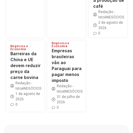
a produção de
café
Redação -
IstoéNEGÓCIOS
2 de agosto de
2026
0
Negócios e
Negócios e
Economia
Economia
Empresas
Barreiras da
brasileiras
China e UE
vão ao
devem reduzir
Paraguai para
preço da
pagar menos
carne bovina
imposto
Redação -
Redação -
IstoéNEGÓCIOS
IstoéNEGÓCIOS
1 de agosto de
31 de julho de
2026
2026
0
0